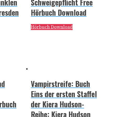
unklen
Schweigepflicht Free
Dresden
Hörbuch Download
Hörbuch Download
nd
Vampirstreife: Buch
Eins der ersten Staffel
örbuch
der Kiera Hudson-
Reihe: Kiera Hudson