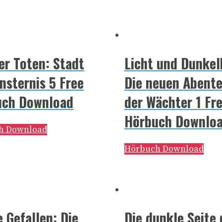
er Toten: Stadt
Licht und Dunkel
insternis 5 Free
Die neuen Abent
uch Download
der Wächter 1 Fr
Hörbuch Downlo
h Download
Hörbuch Download
e Gefallen: Die
Die dunkle Seite 