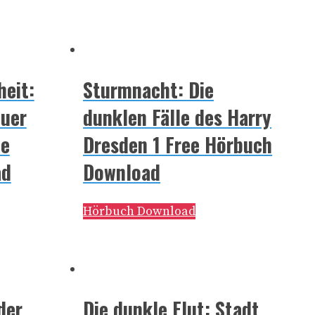
heit:
Sturmnacht: Die
euer
dunklen Fälle des Harry
ee
Dresden 1 Free Hörbuch
ad
Download
Hörbuch Download
der
Die dunkle Flut: Stadt