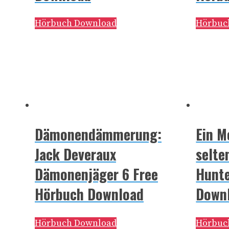
Hörbuch Download
Hörbuc
Dämonendämmerung:
Ein 
Jack Deveraux
selte
Dämonenjäger 6 Free
Hunte
Hörbuch Download
Down
Hörbuch Download
Hörbuc