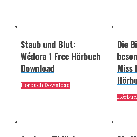
Staub und Blut:
Die B
Wédora 1 Free Hörbuch
beson
Download
Miss 
Hörb
Hörbuch Download
Hörbuc