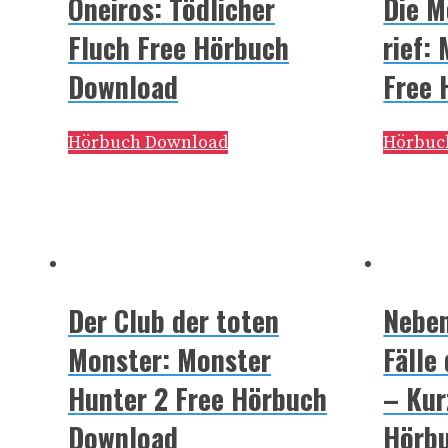
Oneiros: Tödlicher
Die M
Fluch Free Hörbuch
rief:
Download
Free 
Hörbuch Download
Hörbuc
Der Club der toten
Neben
Monster: Monster
Fälle
Hunter 2 Free Hörbuch
– Kur
Download
Hörb