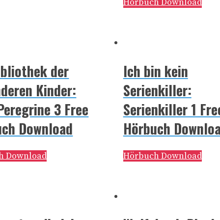
Hörbuch Download
ibliothek der
Ich bin kein
deren Kinder:
Serienkiller:
Peregrine 3 Free
Serienkiller 1 Fre
uch Download
Hörbuch Downlo
h Download
Hörbuch Download