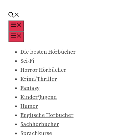
Zum
Inhalt
springen
Menü
Menü
Die besten Hörbücher
Sci-Fi
Horror Hörbücher
Krimi/Thriller
Fantasy
Kinder/Jugend
Humor
Englische Hörbücher
Sachhörbücher
Sprachkurse