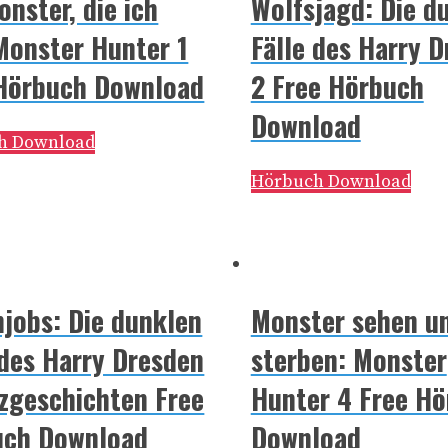
onster, die ich
Wolfsjagd: Die d
 Monster Hunter 1
Fälle des Harry 
Hörbuch Download
2 Free Hörbuch
Download
h Download
Hörbuch Download
jobs: Die dunklen
Monster sehen u
 des Harry Dresden
sterben: Monster
zgeschichten Free
Hunter 4 Free H
uch Download
Download