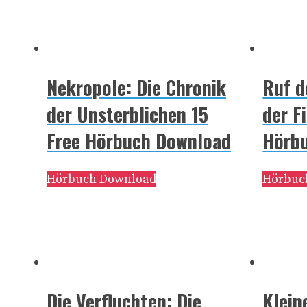
Nekropole: Die Chronik
Ruf d
der Unsterblichen 15
der F
Free Hörbuch Download
Hörb
Hörbuch Download
Hörbuc
Die Verfluchten: Die
Klein