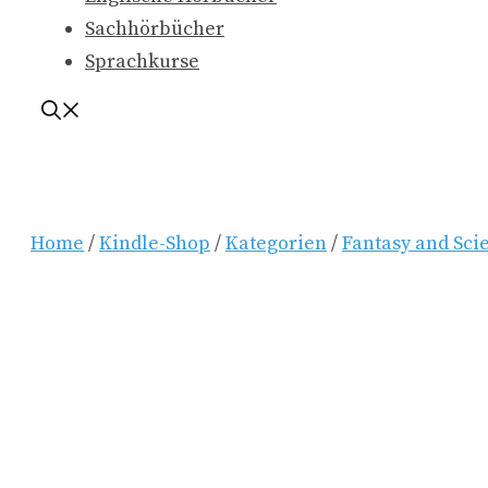
Sachhörbücher
Sprachkurse
Home
/
Kindle-Shop
/
Kategorien
/
Fantasy and Sci