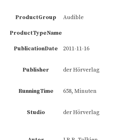
ProductGroup
Audible
ProductTypeName
PublicationDate
2011-11-16
Publisher
der Hörverlag
RunningTime
658, Minuten
Studio
der Hörverlag
Autor
J.R.R. Tolkien