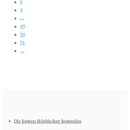
3
4
…
49
50
51
→
Die besten Hörbücher kostenlos