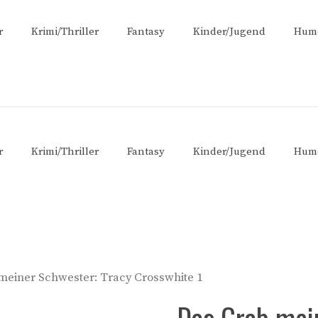
r
Krimi/Thriller
Fantasy
Kinder/Jugend
Hum
r
Krimi/Thriller
Fantasy
Kinder/Jugend
Hum
meiner Schwester: Tracy Crosswhite 1
Das Grab mei