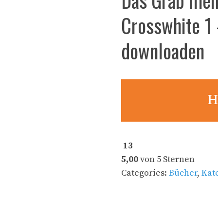
Crosswhite 1 
downloaden
H
13
5,00
von 5 Sternen
Categories:
Bücher
,
Kat