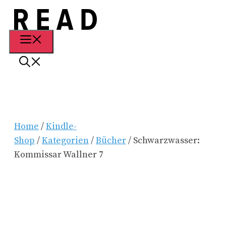
Zum
Inhalt
springen
Menü
Home
/
Kindle-
Shop
/
Kategorien
/
Bücher
/ Schwarzwasser:
Kommissar Wallner 7