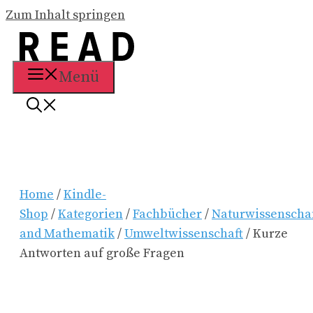
Zum Inhalt springen
Menü
Home
/
Kindle-
Shop
/
Kategorien
/
Fachbücher
/
Naturwissenscha
and Mathematik
/
Umweltwissenschaft
/ Kurze
Antworten auf große Fragen