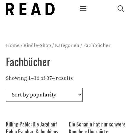
Zum
Menü
Inhalt
springen
Home
/
Kindle-Shop
/
Kategorien
/ Fachbücher
Fachbücher
Showing 1–16 of 374 results
Killing Pablo: Die Jagd auf
Die Schanin hat nur schwere
Pablo Escobar, Kolumbiens
Knochen: Unerhörte