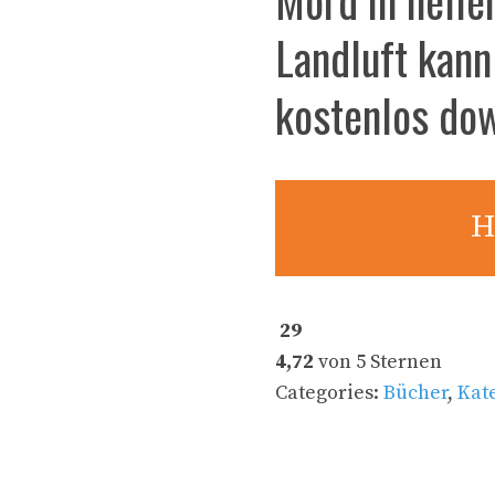
Landluft kann
kostenlos do
H
29
4,72
von 5 Sternen
Categories:
Bücher
,
Kat