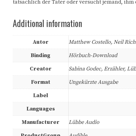
tatsächlich der Täter oder versucht jemand, ih
Additional information
Autor
Matthew Costello, Neil Ric
Binding
Hörbuch-Download
Creator
Sabina Godec, Erzähler, Lüb
Format
Ungekürzte Ausgabe
Label
Languages
Manufacturer
Lübbe Audio
ProductGroup
Audible