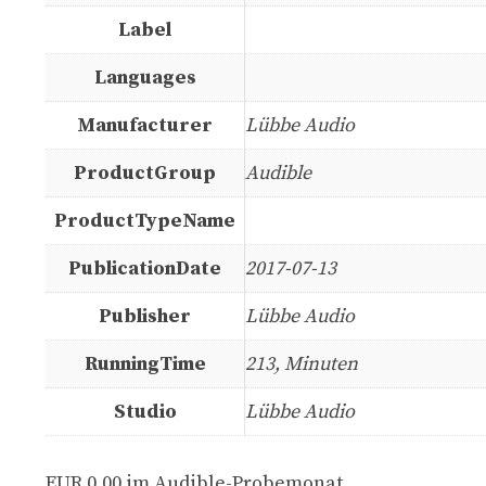
Label
Languages
Manufacturer
Lübbe Audio
ProductGroup
Audible
ProductTypeName
PublicationDate
2017-07-13
Publisher
Lübbe Audio
RunningTime
213, Minuten
Studio
Lübbe Audio
EUR 0,00 im Audible-Probemonat