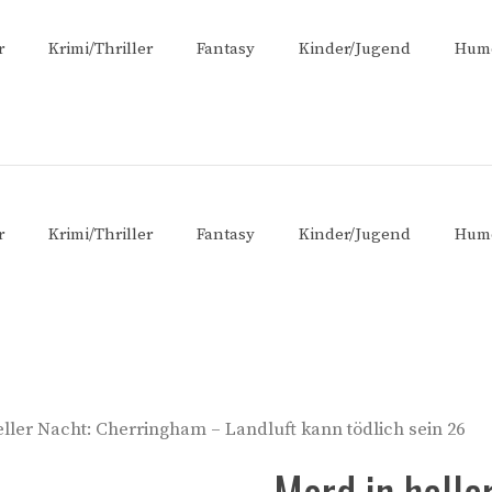
r
Krimi/Thriller
Fantasy
Kinder/Jugend
Hum
r
Krimi/Thriller
Fantasy
Kinder/Jugend
Hum
eller Nacht: Cherringham – Landluft kann tödlich sein 26
Mord in helle