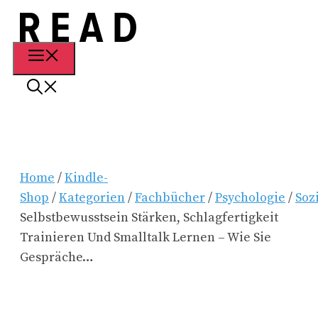
Zum
Inhalt
springen
Menü
Home
/
Kindle-
Shop
/
Kategorien
/
Fachbücher
/
Psychologie
/
Soz
Selbstbewusstsein Stärken, Schlagfertigkeit
Trainieren Und Smalltalk Lernen – Wie Sie
Gespräche…