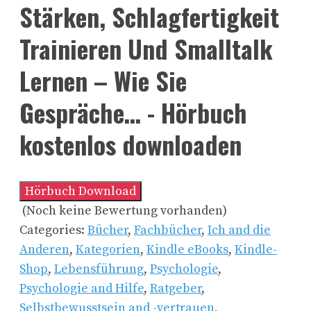
Stärken, Schlagfertigkeit
Trainieren Und Smalltalk
Lernen – Wie Sie
Gespräche… - Hörbuch
kostenlos downloaden
Hörbuch Download
(Noch keine Bewertung vorhanden)
Categories:
Bücher
,
Fachbücher
,
Ich and die
Anderen
,
Kategorien
,
Kindle eBooks
,
Kindle-
Shop
,
Lebensführung
,
Psychologie
,
Psychologie and Hilfe
,
Ratgeber
,
Selbstbewusstsein and -vertrauen
,