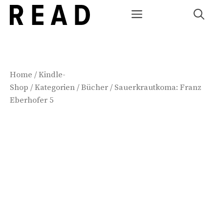
Zum
Menü
Inhalt
springen
Home
/
Kindle-
Shop
/
Kategorien
/
Bücher
/ Sauerkrautkoma: Franz
Eberhofer 5