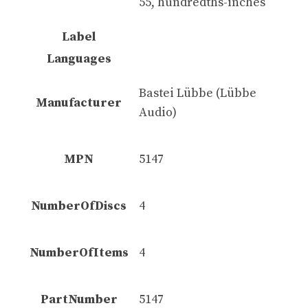
55, hundredths-inches
Label
Languages
Bastei Lübbe (Lübbe
Manufacturer
Audio)
MPN
5147
NumberOfDiscs
4
NumberOfItems
4
PartNumber
5147