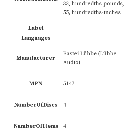
33, hundredths-pounds,
55, hundredths-inches
Label
Languages
Bastei Lübbe (Lübbe
Manufacturer
Audio)
MPN
5147
NumberOfDiscs
4
NumberOfItems
4