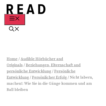
Zum
Inhalt
springen
Menü
Home
/
Audible Hörbücher and
Originals
/
Beziehungen, Elternschaft and
persönliche Entwicklung
/
Persönliche
Entwicklung
/
Persönlicher Erfolg
/ Nicht labern,
machen!: Wie Sie in die Gänge kommen und am
Ball bleiben