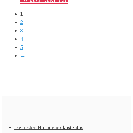
Hörbuch Download
1
2
3
4
5
→
Die besten Hörbücher kostenlos