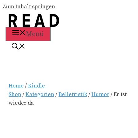
Zum Inhalt springen
Menü
Home
/
Kindle-
Shop
/
Kategorien
/
Belletristik
/
Humor
/ Er ist
wieder da