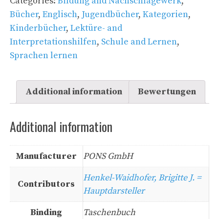
Categories:
Bildung and Nachschlagewerk
,
Bücher
,
Englisch
,
Jugendbücher
,
Kategorien
,
Kinderbücher
,
Lektüre- and
Interpretationshilfen
,
Schule and Lernen
,
Sprachen lernen
Additional information
Bewertungen
Additional information
Manufacturer
PONS GmbH
Henkel-Waidhofer, Brigitte J. =
Contributors
Hauptdarsteller
Binding
Taschenbuch