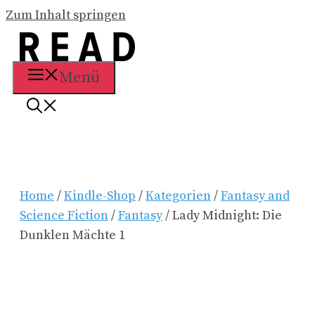
Zum Inhalt springen
Menü
Home
/
Kindle-Shop
/
Kategorien
/
Fantasy and
Science Fiction
/
Fantasy
/ Lady Midnight: Die
Dunklen Mächte 1