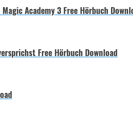
: Magic Academy 3 Free Hörbuch Downl
 versprichst Free Hörbuch Download
load