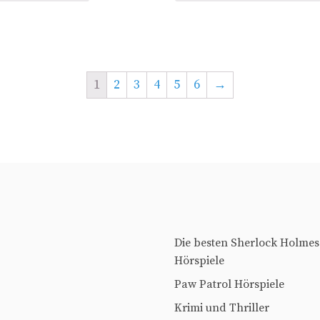
1
2
3
4
5
6
→
Die besten Sherlock Holmes
Hörspiele
Paw Patrol Hörspiele
Krimi und Thriller