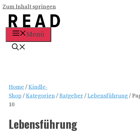
Zum Inhalt springen
Menü
Home
/
Kindle-
Shop
/
Kategorien
/
Ratgeber
/
Lebensführung
/ Pa
10
Lebensführung