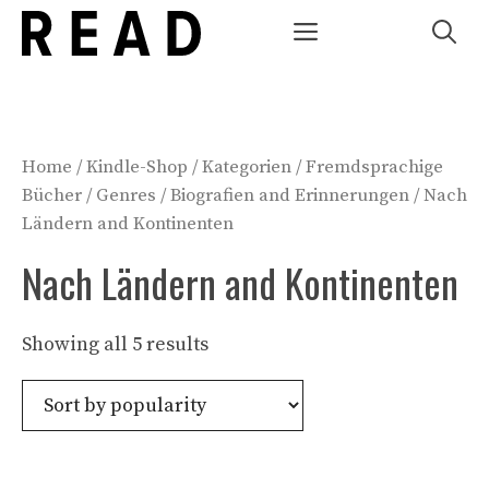
Zum
Menü
Inhalt
springen
Home
/
Kindle-Shop
/
Kategorien
/
Fremdsprachige
Bücher
/
Genres
/
Biografien and Erinnerungen
/ Nach
Ländern and Kontinenten
Nach Ländern and Kontinenten
Showing all 5 results