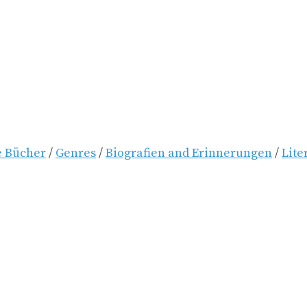
 Bücher
/
Genres
/
Biografien and Erinnerungen
/
Lite