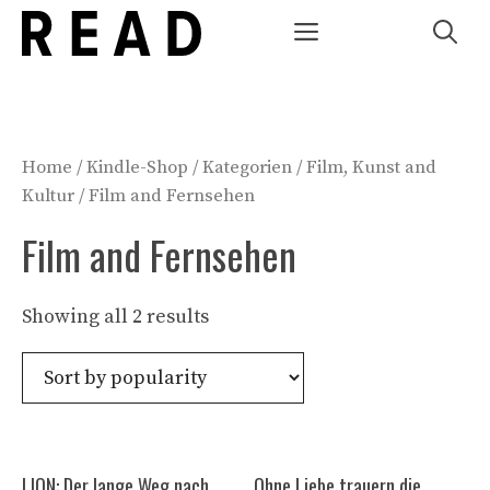
Zum
Menü
Inhalt
springen
Home
/
Kindle-Shop
/
Kategorien
/
Film, Kunst and
Kultur
/ Film and Fernsehen
Film and Fernsehen
Showing all 2 results
LION: Der lange Weg nach
Ohne Liebe trauern die